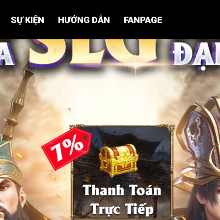
SỰ KIỆN
HƯỚNG DẪN
FANPAGE