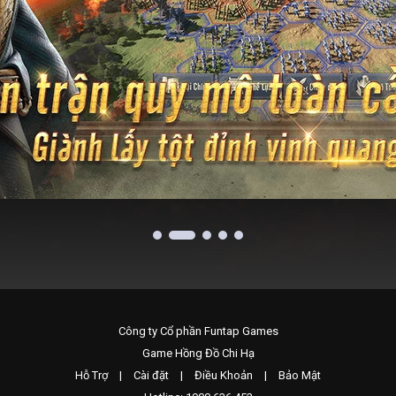
Công ty Cổ phần Funtap Games
Game Hồng Đồ Chi Hạ
Hỗ Trợ
|
Cài đặt
|
Điều Khoản
|
Bảo Mật