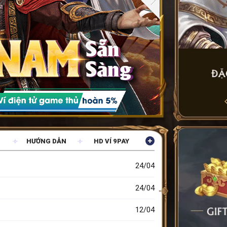
HƯỚNG DẪN
HD VÍ 9PAY
24/04
24/04
12/04