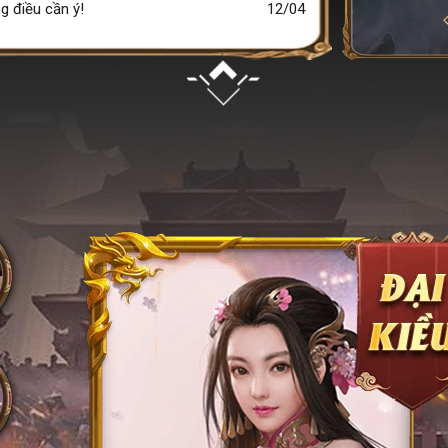
 điều cần ý!
12/04