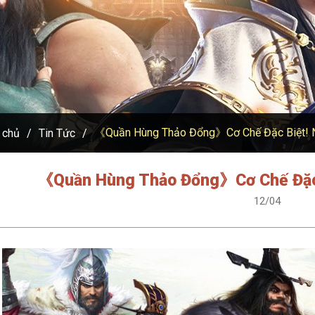
《Quần Hùng Thảo Đổng》Cơ Chế Đặc Biệt! N
 chủ
Tin Tức
《Quần Hùng Thảo Đổng》Cơ Chế Đặc B
12/04