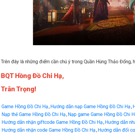
Trên đây là những điểm cần chú ý trong Quần Hùng Thảo Đổng, hi
BQT Hồng Đồ Chi Hạ,
Trân Trọng!
Game Hồng Đồ Chi Hạ
,
Hướng dẫn nạp Game Hồng Đồ Chi Hạ
,
H
Nạp thẻ Game Hồng Đồ Chi Hạ
,
Nạp game Game Hồng Đồ Chi H
Hướng dẫn nhận giftcode Game Hồng Đồ Chi Hạ
,
Hướng dẫn nh
Hướng dẫn nhận code Game Hồng Đồ Chi Hạ
,
Hướng dẫn đổi c