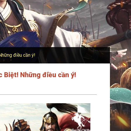
hững điều cần ý!
iệt! Những điều cần ý!