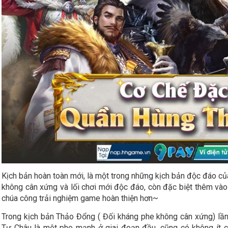
Kịch bản
hoàn toàn mới, là một trong những kịch bản độc đáo củ
không cân xứng và lối chơi mới độc đáo, còn đặc biệt thêm và
chúa công trải nghiệm game hoàn thiện hơn~
Trong kịch bản Thảo Đổng ( Đối kháng phe không cân xứng) lần
Tư Châu là một phe mạnh ở giai đoạn đầu, cũng có không ít ch