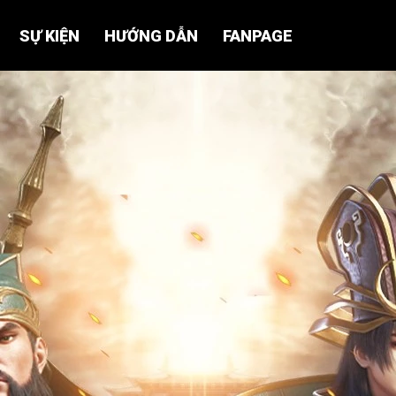
SỰ KIỆN
HƯỚNG DẪN
FANPAGE