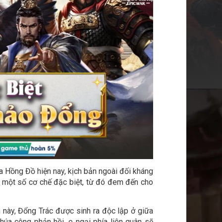
a Hồng Đồ hiện nay, kịch bản ngoài đối kháng
o một số cơ chế đặc biệt, từ đó đem đến cho
 này, Đổng Trác được sinh ra độc lập ở giữa
úa công phản hồi, e ngại phía liên quân sẽ