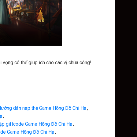
 vọng có thể giúp ích cho các vị chúa công!
ướng dẫn nạp thẻ Game Hồng Đồ Chi Hạ
,
ạ
,
ập giftcode Game Hồng Đồ Chi Hạ
,
ode Game Hồng Đồ Chi Hạ
,