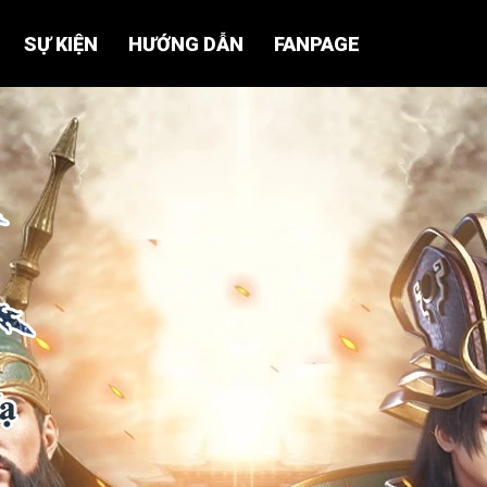
SỰ KIỆN
HƯỚNG DẪN
FANPAGE