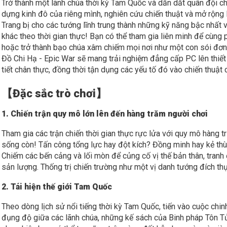
Trở thành một lãnh chúa thời kỳ Tam Quốc và dẫn dắt quân đội ch
dựng kinh đô của riêng mình, nghiên cứu chiến thuật và mở rộng 
Trang bị cho các tướng lĩnh trung thành những kỹ năng bậc nhất 
khác theo thời gian thực! Bạn có thể tham gia liên minh để cùng p
hoặc trở thành bạo chúa xâm chiếm mọi nơi như một con sói đơn
Đồ Chi Hạ - Epic War sẽ mang trải nghiệm đẳng cấp PC lên thiết 
tiết chân thực, đồng thời tận dụng các yếu tố đó vào chiến thuật 
【Đặc sắc trò chơi】
1. Chiến trận quy mô lớn lên đến hàng trăm người chơi
Tham gia các trận chiến thời gian thực rực lửa với quy mô hàng 
sống còn! Tấn công tổng lực hay đột kích? Đồng minh hay kẻ thù?
Chiếm các bến cảng và lối mòn để củng cố vị thế bản thân, tranh
sản lượng. Thống trị chiến trường như một vị danh tướng đích th
2. Tái hiện thế giới Tam Quốc
Theo dòng lịch sử nổi tiếng thời kỳ Tam Quốc, tiến vào cuộc chi
đụng độ giữa các lãnh chúa, những kế sách của Binh pháp Tôn Tử