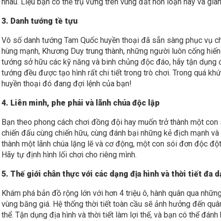
nhau. Liệu bạn có thể trụ vững trên vùng đất hỗn loạn này và gi
3. Danh tướng tề tựu
Vô số danh tướng Tam Quốc huyền thoại đã sẵn sàng phục vụ ch
hùng mạnh, Khương Duy trung thành, những người luôn cống hiến 
tướng sở hữu các kỹ năng và binh chủng độc đáo, hãy tận dụng
tướng đều được tạo hình rất chi tiết trong trò chơi. Trong quá khứ
huyền thoại đó đang đợi lệnh của bạn!
4. Liên minh, phe phái và lãnh chúa độc lập
Bạn theo phong cách chơi đồng đội hay muốn trở thành một con 
chiến đấu cùng chiến hữu, cùng đánh bại những kẻ địch mạnh và hỗ
thành một lãnh chúa lặng lẽ và cơ động, một con sói đơn độc đột
Hãy tự định hình lối chơi cho riêng mình.
5. Thế giới chân thực với các dạng địa hình và thời tiết đa 
Khám phá bản đồ rộng lớn với hơn 4 triệu ô, hành quân qua những
vùng băng giá. Hệ thống thời tiết toàn cầu sẽ ảnh hưởng đến quân
thể. Tận dụng địa hình và thời tiết làm lợi thế, và bạn có thể đ