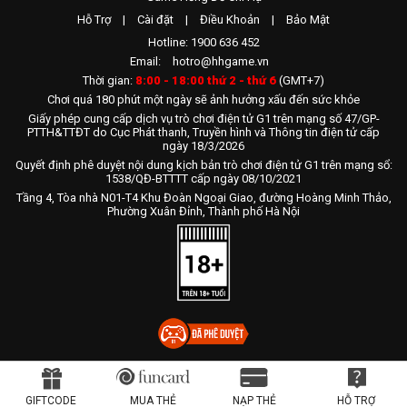
Hỗ Trợ
|
Cài đặt
|
Điều Khoản
|
Bảo Mật
Hotline: 1900 636 452
Email:
hotro@hhgame.vn
Thời gian:
8:00 - 18:00 thứ 2 - thứ 6
(GMT+7)
Chơi quá 180 phút một ngày sẽ ảnh hưởng xấu đến sức khỏe
Giấy phép cung cấp dịch vụ trò chơi điện tử G1 trên mạng số 47/GP-
PTTH&TTĐT do Cục Phát thanh, Truyền hình và Thông tin điện tử cấp
ngày 18/3/2026
Quyết định phê duyệt nội dung kịch bản trò chơi điện tử G1 trên mạng sổ:
1538/QĐ-BTTTT cấp ngày 08/10/2021
Tầng 4, Tòa nhà N01-T4 Khu Đoàn Ngoại Giao, đường Hoàng Minh Thảo,
Phường Xuân Đỉnh, Thành phố Hà Nội
GIFTCODE
MUA THẺ
NẠP THẺ
HỖ TRỢ