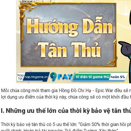
Mỗi chúa công mới tham gia Hồng Đồ Chi Hạ - Epic War đều sẽ nh
lợi dụng ưu điểm của thời kỳ này, chúa công sẽ có một khởi đầu t
I. Những ưu thế lớn của thời kỳ bảo vệ tân th
Thời kỳ bảo vệ tân thủ có 5 ưu thế lớn: “Giảm 50% thời gian hồi
xuất chinh; Hoàn trả tài nguyên; Trả điểm Tướng; Xây tháp”