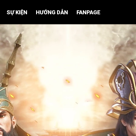
SỰ KIỆN
HƯỚNG DẪN
FANPAGE